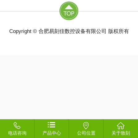
Copyright © 合肥易刻佳数控设备有限公司 版权所有
电话咨询
产品中心
公司位置
关于致刻