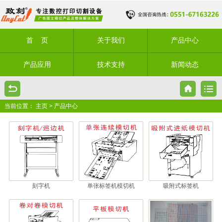
首 页
关于我们
产品中心
产品应用
技术支持
新闻动态
当前位置：
主页
>
产品中心
刻字机
单张标签机模切机
吸附式标签机