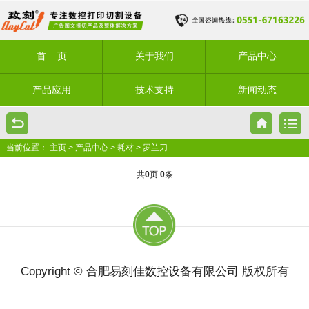
首 页
关于我们
产品中心
产品应用
技术支持
新闻动态
当前位置：
主页
>
产品中心
>
耗材
>
罗兰刀
共
0
页
0
条
Copyright © 合肥易刻佳数控设备有限公司 版权所有