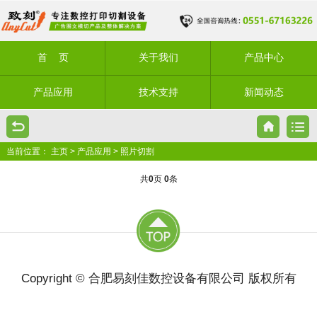
首 页
关于我们
产品中心
产品应用
技术支持
新闻动态
当前位置：
主页
>
产品应用
>
照片切割
共
0
页
0
条
Copyright © 合肥易刻佳数控设备有限公司 版权所有