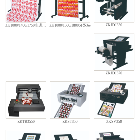
ZKJDJ330
ZK1000/1400/1750步进/伺服
ZK1000/1500/1800SF双头
ZKJDJ370
ZKTB3550
ZKST350
ZKSV350